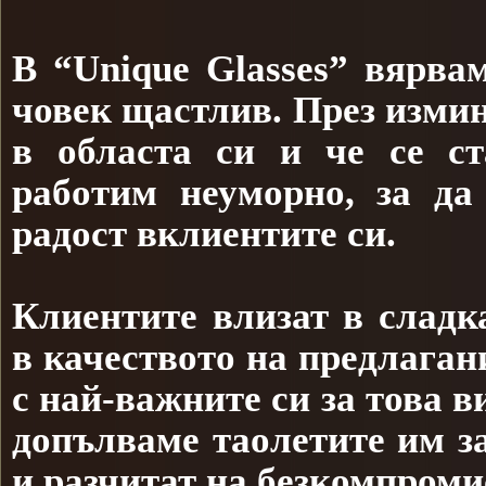
В “Unique Glasses” вярва
човек щастлив. През изми
в областа си и че се с
работим неуморно, за да
радост вклиентите си.
Клиентите влизат в сладк
в качеството на предлагани
с най-
важните си за това в
допълваме таолетите им з
и разчитат на безкомпроми