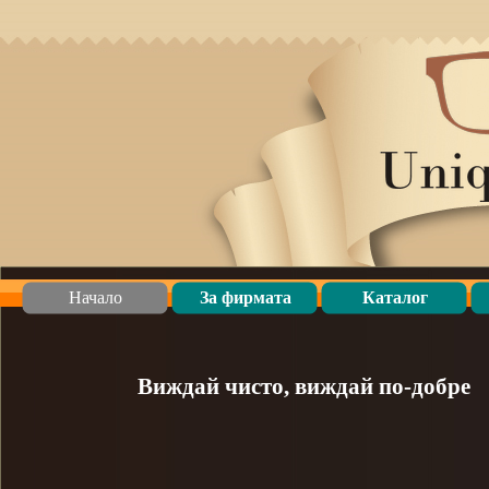
Начало
За фирмата
Каталог
Виждай чисто, виждай по-
добре